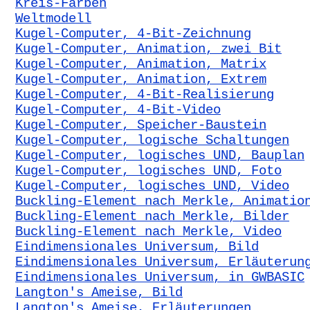
Kreis-Farben
Weltmodell
Kugel-Computer, 4-Bit-Zeichnung
Kugel-Computer, Animation, zwei Bit
Kugel-Computer, Animation, Matrix
Kugel-Computer, Animation, Extrem
Kugel-Computer, 4-Bit-Realisierung
Kugel-Computer, 4-Bit-Video
Kugel-Computer, Speicher-Baustein
Kugel-Computer, logische Schaltungen
Kugel-Computer, logisches UND, Bauplan
Kugel-Computer, logisches UND, Foto
Kugel-Computer, logisches UND, Video
Buckling-Element nach Merkle, Animatio
Buckling-Element nach Merkle, Bilder
Buckling-Element nach Merkle, Video
Eindimensionales Universum, Bild
Eindimensionales Universum, Erläuterun
Eindimensionales Universum, in GWBASIC
Langton's Ameise, Bild
Langton's Ameise, Erläuterungen