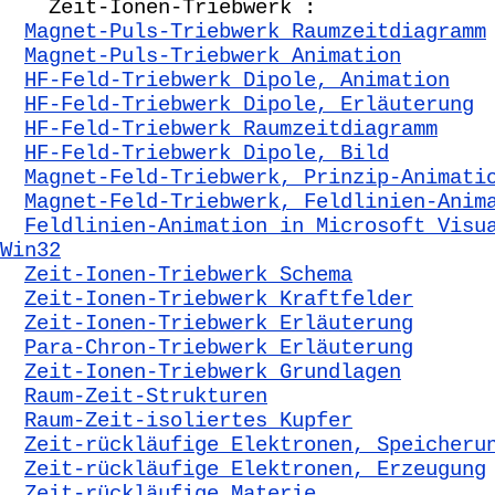
Zeit-Ionen-Triebwerk :
Magnet-Puls-Triebwerk Raumzeitdiagramm
Magnet-Puls-Triebwerk Animation
HF-Feld-Triebwerk Dipole, Animation
HF-Feld-Triebwerk Dipole, Erläuterung
HF-Feld-Triebwerk Raumzeitdiagramm
HF-Feld-Triebwerk Dipole, Bild
Magnet-Feld-Triebwerk, Prinzip-Animati
Magnet-Feld-Triebwerk, Feldlinien-Anim
Feldlinien-Animation in Microsoft Visu
Win32
Zeit-Ionen-Triebwerk Schema
Zeit-Ionen-Triebwerk Kraftfelder
Zeit-Ionen-Triebwerk Erläuterung
Para-Chron-Triebwerk Erläuterung
Zeit-Ionen-Triebwerk Grundlagen
Raum-Zeit-Strukturen
Raum-Zeit-isoliertes Kupfer
Zeit-rückläufige Elektronen, Speicheru
Zeit-rückläufige Elektronen, Erzeugung
Zeit-rückläufige Materie