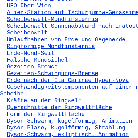
UFO über Wien
Alien-Station auf Tschurjumow-Gerassim
Scheibenwelt-Mondfinsternis
Scheibenwelt-Sonnenabstand nach Eratos
Scheibenwelt
Umlaufbahnen von Erde und Gegenerde
Ringförmige Mondfinsternis
Erde-Mond-Seil
Falsche Mondsichel
Gezeiten-Bremse
Gezeiten-Schwingungs-Bremse
Erde nach der Eta Carinae Hyper-Nova
Geschwindigkeitskomponenten auf einer 
Scheibe
Kräfte an der Ringwelt
Querschnitte der Ringweltfläche
Form der Ringweltfläche
Dyson-Schwarm, kugelförmig, Animation
Dyson-Blase, kugelförmig, Strahlung
Dyson-Schwarm, ekliptisch, Animation