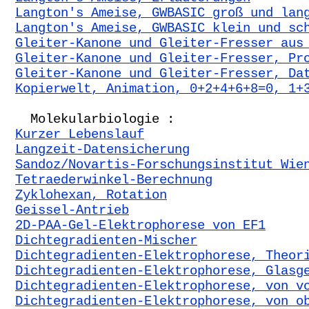
Langton's Ameise, GWBASIC groß und lan
Langton's Ameise, GWBASIC klein und sc
Gleiter-Kanone und Gleiter-Fresser aus
Gleiter-Kanone und Gleiter-Fresser, Pr
Gleiter-Kanone und Gleiter-Fresser, Da
Kopierwelt, Animation, 0+2+4+6+8=0, 1+
Molekularbiologie :
Kurzer Lebenslauf
Langzeit-Datensicherung
Sandoz/Novartis-Forschungsinstitut Wie
Tetraederwinkel-Berechnung
Zyklohexan, Rotation
Geissel-Antrieb
2D-PAA-Gel-Elektrophorese von EF1
Dichtegradienten-Mischer
Dichtegradienten-Elektrophorese, Theor
Dichtegradienten-Elektrophorese, Glasg
Dichtegradienten-Elektrophorese, von v
Dichtegradienten-Elektrophorese, von o