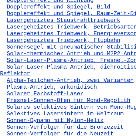
Dopplereffekt und Richtung
Dopplereffekt und Spiegel, Bild
Dopplereffekt und Spiegel, Raum-Zeit-D
Lasergeheiztes Staustrahltriebwerk
Lasergeheiztes Triebwerk, Betriebsarte
Lasergeheiztes Triebwerk, Energieverso
Lasergeheiztes Triebwerk, Flugbahn
Sonnensegel mit pneumatischer Stabilis
Solar-thermischer Antrieb und M2P2 Ant
Solar-Laser-Plasma-Antrieb, Fresnel-Zo
Solar-Laser-Plasma-Antrieb, dichroitis
Reflektor
Alpha-Teilchen-Antrieb, zwei Varianten
Plasma-Antrieb, arkonidisch
Solarer Farbstoff-Laser
Fresnel-Sonnen-Ofen für Mond-Regolith
Solares selektives Sintern von Mond-Re
Selektives Lasersintern im Weltraum
Sonnen-Dynamo mit Nylon-Helix
Sonnen-Verfolger für die Bronzezeit
Sonnen-Verfolger für die Neuzeit