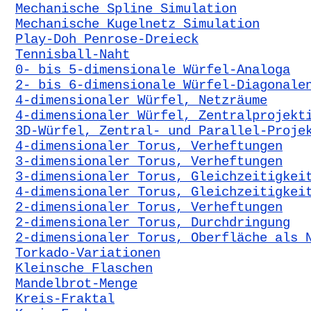
Mechanische Spline Simulation
Mechanische Kugelnetz Simulation
Play-Doh Penrose-Dreieck
Tennisball-Naht
0- bis 5-dimensionale Würfel-Analoga
2- bis 6-dimensionale Würfel-Diagonale
4-dimensionaler Würfel, Netzräume
4-dimensionaler Würfel, Zentralprojekt
3D-Würfel, Zentral- und Parallel-Proje
4-dimensionaler Torus, Verheftungen
3-dimensionaler Torus, Verheftungen
3-dimensionaler Torus, Gleichzeitigkei
4-dimensionaler Torus, Gleichzeitigkei
2-dimensionaler Torus, Verheftungen
2-dimensionaler Torus, Durchdringung
2-dimensionaler Torus, Oberfläche als 
Torkado-Variationen
Kleinsche Flaschen
Mandelbrot-Menge
Kreis-Fraktal