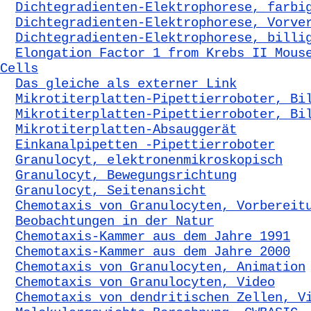
Dichtegradienten-Elektrophorese, farbi
Dichtegradienten-Elektrophorese, Vorve
Dichtegradienten-Elektrophorese, billi
Elongation Factor 1 from Krebs II Mous
Cells
Das gleiche als externer Link
Mikrotiterplatten-Pipettierroboter, Bi
Mikrotiterplatten-Pipettierroboter, Bi
Mikrotiterplatten-Absauggerät
Einkanalpipetten -Pipettierroboter
Granulocyt, elektronenmikroskopisch
Granulocyt, Bewegungsrichtung
Granulocyt, Seitenansicht
Chemotaxis von Granulocyten, Vorbereit
Beobachtungen in der Natur
Chemotaxis-Kammer aus dem Jahre 1991
Chemotaxis-Kammer aus dem Jahre 2000
Chemotaxis von Granulocyten, Animation
Chemotaxis von Granulocyten, Video
Chemotaxis von dendritischen Zellen, V