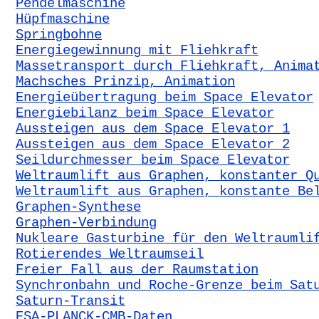
Pendelmaschine
Hüpfmaschine
Springbohne
Energiegewinnung mit Fliehkraft
Massetransport durch Fliehkraft, Anima
Machsches Prinzip, Animation
Energieübertragung beim Space Elevator
Energiebilanz beim Space Elevator
Aussteigen aus dem Space Elevator 1
Aussteigen aus dem Space Elevator 2
Seildurchmesser beim Space Elevator
Weltraumlift aus Graphen, konstanter Q
Weltraumlift aus Graphen, konstante Be
Graphen-Synthese
Graphen-Verbindung
Nukleare Gasturbine für den Weltraumli
Rotierendes Weltraumseil
Freier Fall aus der Raumstation
Synchronbahn und Roche-Grenze beim Sat
Saturn-Transit
ESA-PLANCK-CMB-Daten