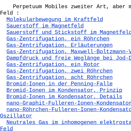
Perpetuum Mobiles zweiter Art, aber m
Feld :
Molekularbewegung im Kraftfeld
Sauerstoff im Magnetfeld
Sauerstoff und Stickstoff im Magnetfel
Gas-Zentrifugation, ein Röhrchen
Gas-Zentrifugation, Erläuterungen
Gas-Zentrifugation, Maxwell-Boltzmann-
Dampfdruck und freie Weglänge bei Jod-
Gas-Zentrifugation, ein Rotor
Gas-Zentrifugation, zwei Röhrchen
Gas-Zentrifugation, acht Röhrchen
Bromid-Ionen in der Penning-Falle
Bromid-Ionen im Kondensator, Prinzip
Bromid-Ionen im Kondensator, Details
nano-Graphit-Fulleren-Ionen-Kondensato
nano-Röhrchen-Fulleren-Ionen-Kondensat
Oszillator
Neutrales Gas im inhomogenen elektrost
Feld