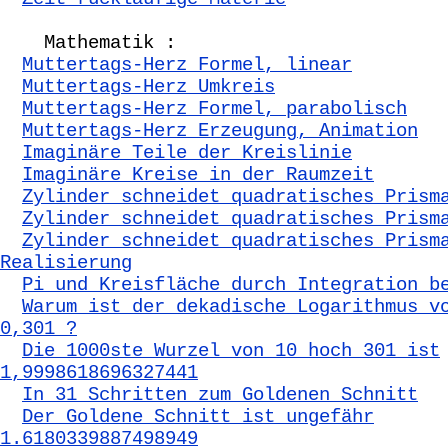
Mathematik :
Muttertags-Herz Formel, linear
Muttertags-Herz Umkreis
Muttertags-Herz Formel, parabolisch
Muttertags-Herz Erzeugung, Animation
Imaginäre Teile der Kreislinie
Imaginäre Kreise in der Raumzeit
Zylinder schneidet quadratisches Prism
Zylinder schneidet quadratisches Prism
Zylinder schneidet quadratisches Prism
Realisierung
Pi und Kreisfläche durch Integration b
Warum ist der dekadische Logarithmus v
0,301 ?
Die 1000ste Wurzel von 10 hoch 301 ist
1,9998618696327441
In 31 Schritten zum Goldenen Schnitt
Der Goldene Schnitt ist ungefähr
1.6180339887498949